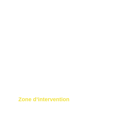
Zone d’intervention
📍 Bordeaux – Gironde – Nouvelle-
Aquitaine - Toulouse - Montpellier - Paris - 
Marseille - Lyon.