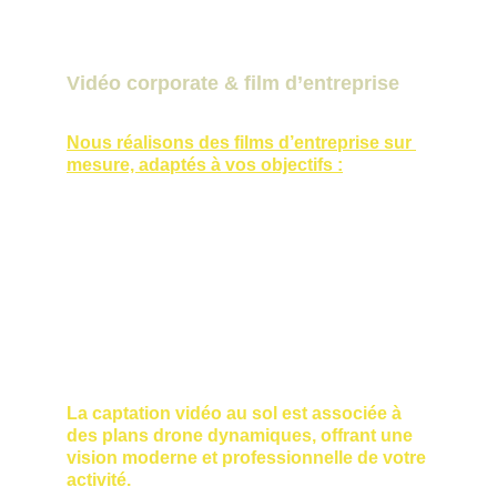
Vidéo corporate & film d’entreprise
Nous réalisons des films d’entreprise sur 
mesure, adaptés à vos objectifs :
présentation institutionnelle,
film corporate,
vidéo promotionnelle,
interview dirigeant,
vidéo recrutement,
mise en avant de services ou 
produits.
La captation vidéo au sol est associée à 
des plans drone dynamiques, offrant une 
vision moderne et professionnelle de votre 
activité.