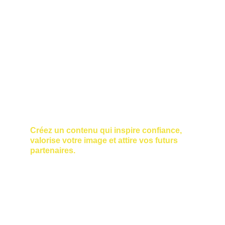
Interviews et témoignages clients,
Captations d'évènements 
professionnels (séminaires, 
inaugurations, salons),
Vidéos destinées aux réseaux 
sociaux et au web.
Notre mission : renforcer votre 
visibilité, moderniser votre 
communication et valoriser votre 
savoir-faire grâce à des contenus 
visuels premium !
Créez un contenu qui inspire confiance, 
valorise votre image et attire vos futurs 
partenaires.