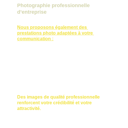
Photographie professionnelle 
d’entreprise
Nous proposons également des 
prestations photo adaptées à votre 
communication :
portraits professionnels et 
trombinoscope,
reportage en entreprise,
photos de locaux et infrastructures,
valorisation d’équipes et de savoir-
faire.
Des images de qualité professionnelle 
renforcent votre crédibilité et votre 
attractivité.