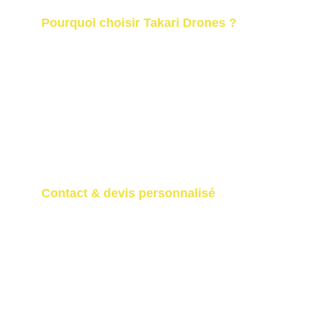
Pourquoi choisir Takari Drones ?
Prestations photo & vidéo complètes 
(sol + drone)
Télépilote drone et opérateur image 
professionnels
Approche discrète et humaine
Accompagnement personnalisé
Expertise locale en Nouvelle-
Aquitaine
Contact & devis personnalisé
Vous recherchez un prestataire en 
communication d’entreprise à Bordeaux 
ou en Nouvelle-Aquitaine ?
Contactez Takari Drones pour concevoir 
un projet visuel adapté à vos objectifs et à 
votre secteur d’activité.