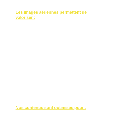
Les images aériennes permettent de 
valoriser :
sites industriels,
bâtiments d’entreprise,
chantiers,
zones d’activité,
événements corporate.
Le drone apporte une perspective globale, 
moderne et stratégique à votre 
communication.
Un outil puissant pour votre marketing 
digital
Nos contenus sont optimisés pour :