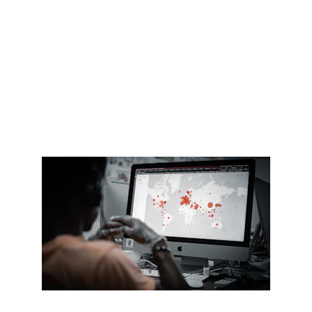
Nous intervenons notamment sur : 
Bordeaux, Bassin d’Arcachon, Libourne, 
Médoc, Dordogne, Landes et 
départements limitrophes.
🌏 Nous nous déplaçons aussi à 
l'international pour vos projets !