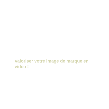
 Communication touristique par drone en 
Nouvelle‑Aquitaine 
Valoriser votre image de marque en 
vidéo !
Chez Takari Drones, nous accompagnons 
les entreprises, institutions, et 
professionnels à Bordeaux et en Nouvelle-
Aquitaine dans la création de contenus 
visuels percutants pour renforcer leur 
identité et leur communication. avec des 
vidéos corporate, reportages photos 