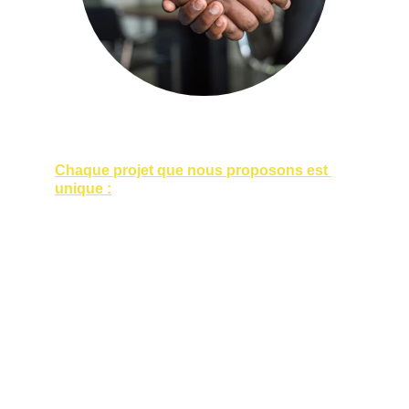
Chaque projet que nous proposons est 
unique :
Des forfaits personnalisés adaptés à 
vos besoins et à votre budget,
Des solutions créatives pour mettre 
en valeur vos biens ou événements,
Un accompagnement complet, de la 
conception du projet à la livraison 
finale.