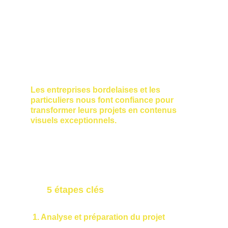
professionnelles pour vos clients ou 
votre audience
Une approche créative pour vous 
démarquer de la concurrence
Une production rapide et efficace, 
même dans des zones difficiles 
d’accès à Bordeaux et en Gironde.
Les entreprises bordelaises et les 
particuliers nous font confiance pour 
transformer leurs projets en contenus 
visuels exceptionnels.
 5
étapes clés
de votre projet
1. Analyse et préparation du projet