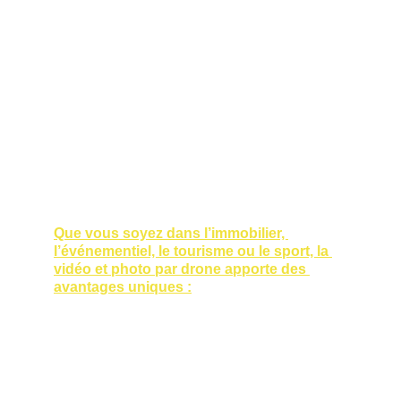
Que vous soyez dans l’immobilier, 
l’événementiel, le tourisme ou le sport, la 
vidéo et photo par drone apporte des 
avantages uniques :
Une perspective aérienne qui 
valorise vos biens, lieux ou 
événements
Des images impressionnantes et 