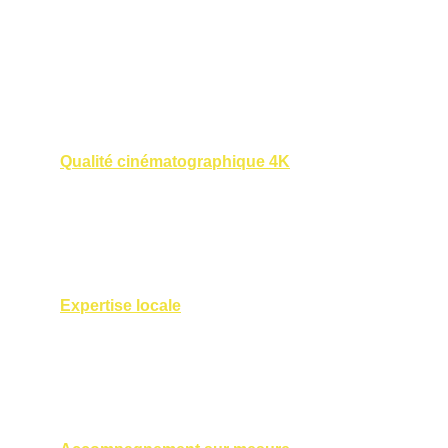
Chaque mission est réalisée dans le strict 
respect de la réglementation française. 
Autorisations préfectorales, déclarations 
de vol et sécurité sont intégrées dans 
chaque projet.
Qualité cinématographique 4K
Matériel professionnel, stabilisation 
avancée et travail précis du cadrage pour 
un rendu premium.
Expertise locale
Connaissance des zones de vol en 
Gironde et adaptation aux contraintes 
urbaines de Bordeaux.