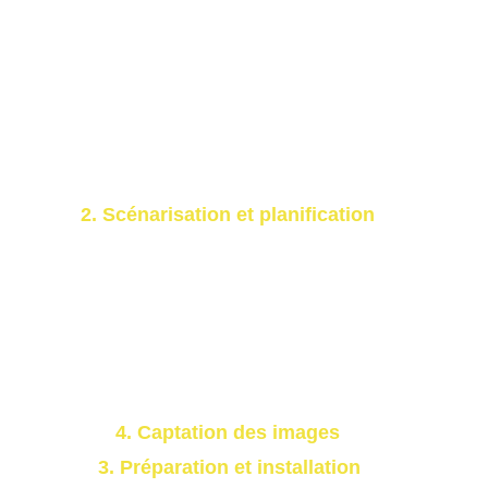
Recueil des besoins du client, 
identification du message et du 
public cible.
Repérage du site, vérification des 
contraintes techniques et 
réglementaires (autorisation drone, 
météo, éclairage).
2. Scénarisation et planification
Écriture d'un storyboard ou plan de 
tournage pour coordonner les 
séquences au sol et aériennes.
Sélection des angles, types de plans 
et parcours drone adaptés au récit.
4. Captation des images
3. Préparation et installation