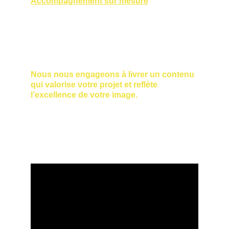
Accompagnement sur mesure
Chaque projet est étudié avec attention 
afin de proposer une solution adaptée à 
vos objectifs marketing ou artistiques.
Nous nous engageons à livrer un contenu 
qui valorise votre projet et reflète 
l’excellence de votre image.