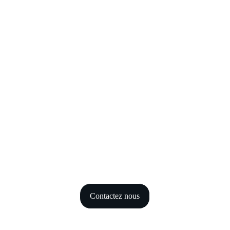
d’une approche sur-mesure, adaptée à 
vos besoins et à vos envies.
Contactez nous