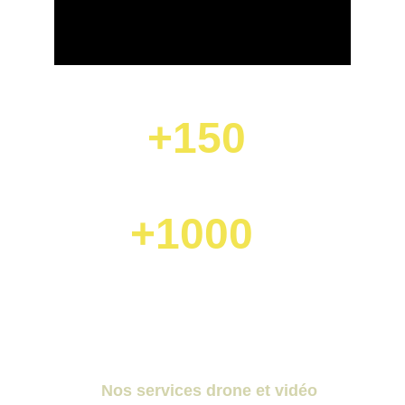
+150 
Clients satisfaits
+1000
Décollages en drones
Nos services drone et vidéo 