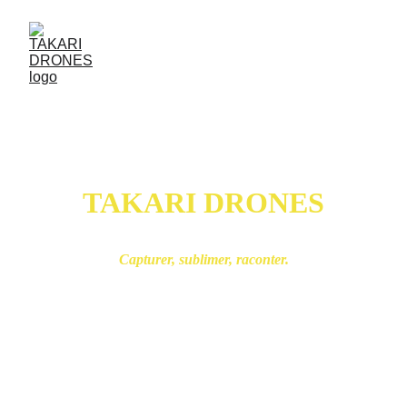
TAKARI DRONES
Capturer, sublimer, raconter.
Drone professionnel à Bordeaux – 
Photo et vidéo aérienne haut de 
gamme