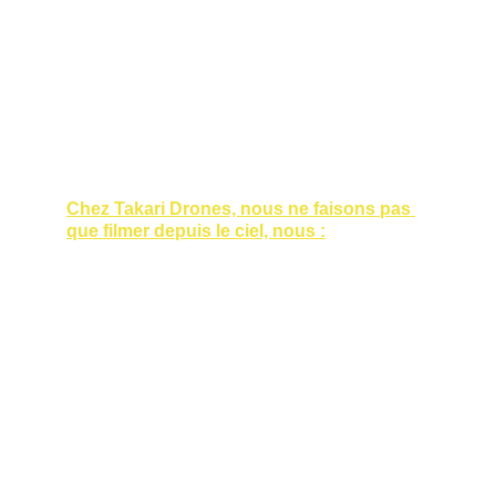
Chez Takari Drones, nous ne faisons pas 
que filmer depuis le ciel, nous :
Planifions vos vols en respectant 
strictement la réglementation DGAC 
et les zones de restriction autour de 
Bordeaux et de la Gironde.
Réalisons des plans cinématiques 
pour des vidéos promotionnelles de 
qualité supérieure.
Fournissons des solutions 
complètes : captation aérienne, 
captation au sol, montage vidéo, 