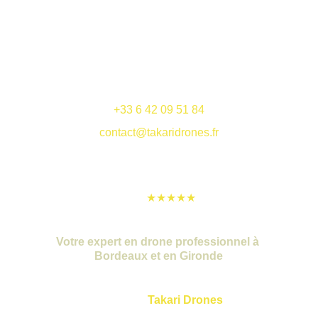
Services
Réalisations
Contact
+33 6 42 09 51 84
contact@takaridrones.fr
★★★★★
Votre expert en drone professionnel à 
Bordeaux et en Gironde
Basée à Bordeaux, 
Takari Drones
 est 
votre société spécialisée en drone 