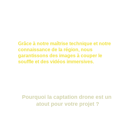
colorimétrie, post-production.
Livrons un produit final clé-en-main 
qui peut être utilisé sur vos sites web, 
réseaux sociaux, ou supports 
commerciaux.
Grâce à notre maîtrise technique et notre 
connaissance de la région, nous 
garantissons des images à couper le 
souffle et des vidéos immersives.
Pourquoi la captation drone est un 
atout pour votre projet ?