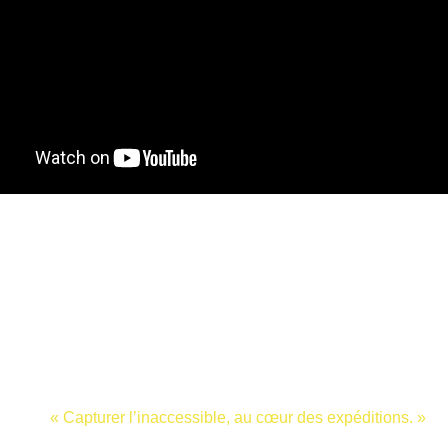
isères expéditions/ Documen
« Capturer l’inaccessible, au cœur des expéditions. »