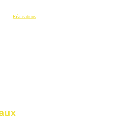
ervices
Réalisations
Photos
Contact
Avis clients
Blog
À propos
eaux