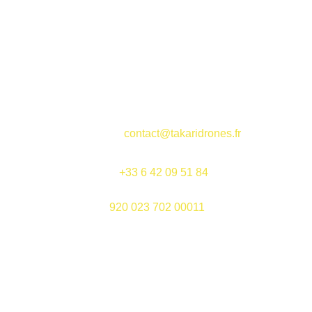
EMAIL
contact@takaridrones.fr
TELEPHONE
+33 6 42 09 51 84
920 023 702 00011
SIRET 
Mentions légales
Confidentialité
© 2025. All rights reserved.