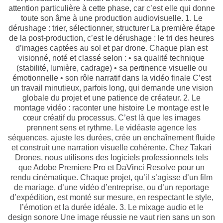
attention particulière à cette phase, car c’est elle qui donne
toute son âme à une production audiovisuelle. 1. Le
dérushage : trier, sélectionner, structurer La première étape
de la post-production, c’est le dérushage : le tri des heures
d’images captées au sol et par drone. Chaque plan est
visionné, noté et classé selon : • sa qualité technique
(stabilité, lumière, cadrage) • sa pertinence visuelle ou
émotionnelle • son rôle narratif dans la vidéo finale C’est
un travail minutieux, parfois long, qui demande une vision
globale du projet et une patience de créateur. 2. Le
montage vidéo : raconter une histoire Le montage est le
cœur créatif du processus. C’est là que les images
prennent sens et rythme. Le vidéaste agence les
séquences, ajuste les durées, crée un enchaînement fluide
et construit une narration visuelle cohérente. Chez Takari
Drones, nous utilisons des logiciels professionnels tels
que Adobe Premiere Pro et DaVinci Resolve pour un
rendu cinématique. Chaque projet, qu’il s’agisse d’un film
de mariage, d’une vidéo d’entreprise, ou d’un reportage
d’expédition, est monté sur mesure, en respectant le style,
l’émotion et la durée idéale. 3. Le mixage audio et le
design sonore Une image réussie ne vaut rien sans un son