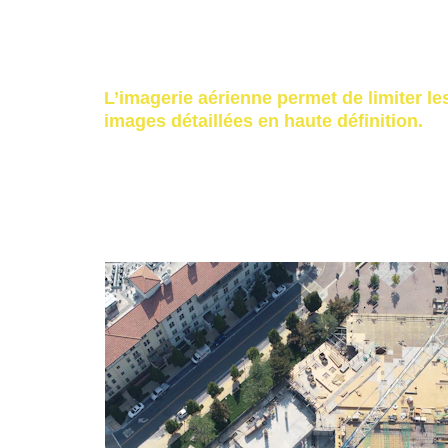
bâtiments industriels,
panneaux photovoltaïques.
L’imagerie aérienne permet de limiter l
images détaillées en haute définition.