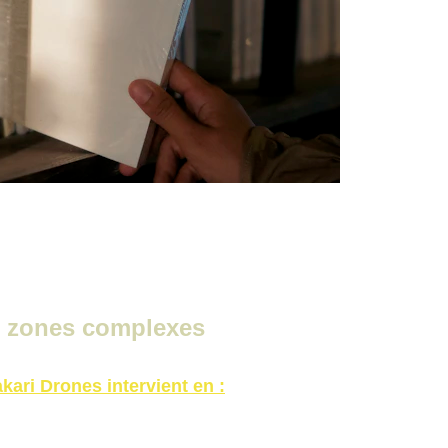
n zones complexes
kari Drones intervient en :