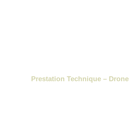
Prestation Technique – Drone 
Prestation Technique – Drone
L’expertise aérienne au service de vos p
Takari Drones réalise des prestations t
Nouvelle-Aquitaine pour les professionne
BTP.