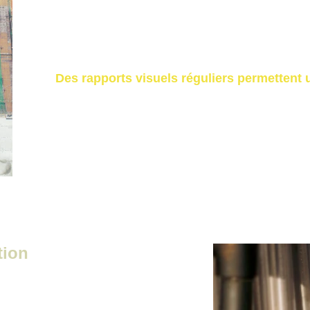
communication client,
archives d’évolution,
valorisation commerciale.
Des rapports visuels réguliers permettent u
tion