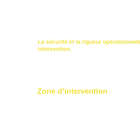
par un télépilote certifié DGAC,
avec assurances professionnelle
en conformité avec la réglementa
avec demandes d’autorisations sp
La sécurité et la rigueur opérationnel
intervention.
Zone d’intervention
📍 Bordeaux – Gironde – Nouvelle-Aquita
Lyon.