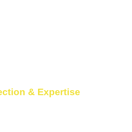
ervices
Réalisations
Photos
Contact
Avis clients
Blog
À propos
ction & Expertise 