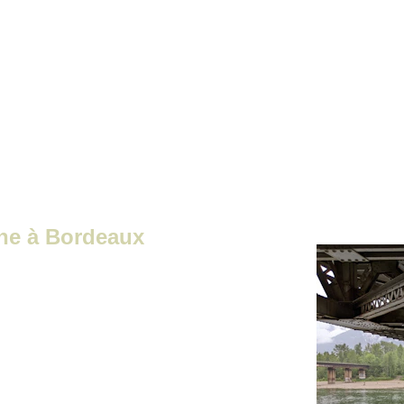
rmant, sécurisé et économique pour réaliser 
 dans des zones difficiles d’accès.
one à Bordeaux