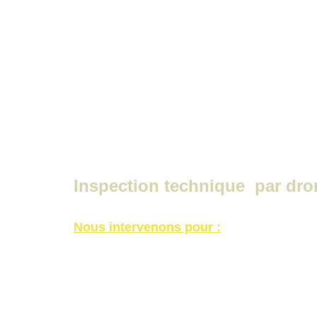
Le drone est aujourd’hui un outil perfo
des missions techniques précises, même
Inspection technique  par dr
Nous intervenons pour :
inspection de toitures,
contrôle de façades,
vérification de structures,
inspection d’ouvrages d’art,