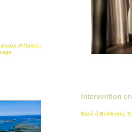
tion,
es,
ureaux d’études, 
rage.
Intervention e
Basé à Bordeaux, Ta
milieu urbain,