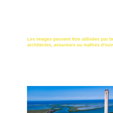
captations techniques haute résolu
prises de vues verticales et obliqu
documentation pour expertise,
supports pour rapports et audits.
Les images peuvent être utilisées par b
architectes, assureurs ou maîtres d’ouv