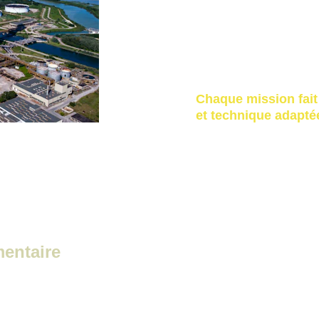
zones industrie
sites isolés,
environnements
espaces nature
Chaque mission fait 
et technique adapté
mentaire