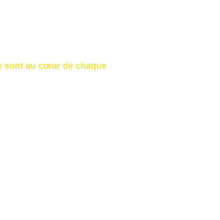
s,
tion aérienne,
écifiques si nécessaires.
le sont au cœur de chaque 
ine - Toulouse - Montpellier - Paris - Marseille - 