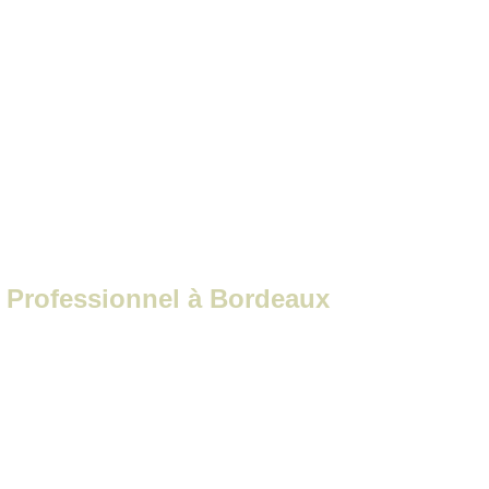
Professionnel à Bordeaux
 Professionnel à Bordeaux
rojets.
echniques par drone à Bordeaux et en 
ls, industries, collectivités et acteurs du 